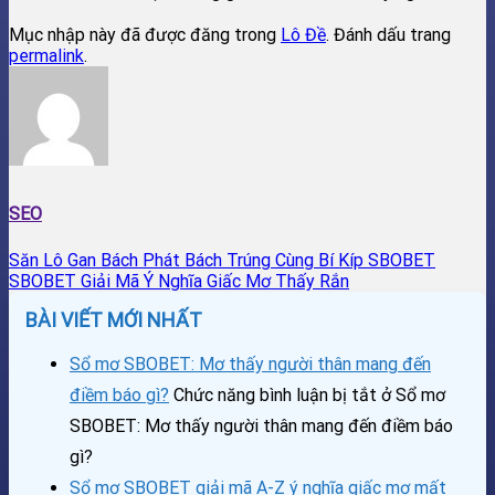
Mục nhập này đã được đăng trong
Lô Đề
. Đánh dấu trang
permalink
.
SEO
Săn Lô Gan Bách Phát Bách Trúng Cùng Bí Kíp SBOBET
SBOBET Giải Mã Ý Nghĩa Giấc Mơ Thấy Rắn
BÀI VIẾT MỚI NHẤT
Sổ mơ SBOBET: Mơ thấy người thân mang đến
điềm báo gì?
Chức năng bình luận bị tắt
ở Sổ mơ
SBOBET: Mơ thấy người thân mang đến điềm báo
gì?
Sổ mơ SBOBET giải mã A-Z ý nghĩa giấc mơ mất