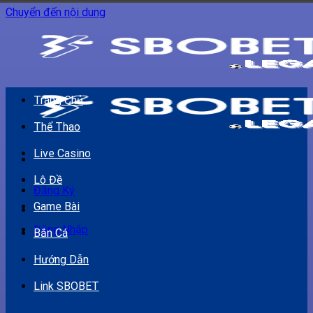
Chuyển đến nội dung
Trang Chủ
Thể Thao
Live Casino
Lô Đề
Đăng Ký
Game Bài
Đăng Nhập
Bắn Cá
Hướng Dẫn
Link SBOBET