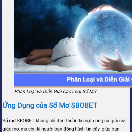
Phân Loại và Diễn Giải Các Loại Sổ Mơ
Ứng Dụng của Sổ Mơ SBOBET
Sổ mơ SBOBET không chỉ đơn thuần là một công cụ giải mã
giấc mơ, mà còn là người bạn đồng hành tin cậy, giúp bạn