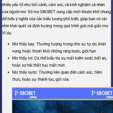
nhiều yếu tố như bối cảnh, cảm xúc, và kinh nghiệm cá nhân
của người mơ. Sổ mơ SBOBET cung cấp một khuôn khổ chung
để hiểu ý nghĩa của các biểu tượng phổ biến, giúp bạn có cái
nhìn khái quát và định hướng trong quá trình giải mã giấc mơ.
Ví dụ:
Mơ thấy bay: Thường tượng trưng cho sự tự do, khát
vọng, hoặc thoát khỏi những ràng buộc, giới hạn.
Mơ thấy rơi: Có thể biểu thị sự mất kiểm soát, bất an,
hoặc sợ hãi thất bại, mất mát.
Mơ thấy nước: Thường liên quan đến cảm xúc, tiềm
thức, hoặc sự thanh lọc, gột rửa.