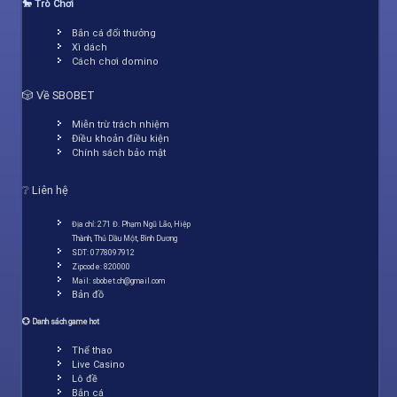
🐎 Trò Chơi
Bắn cá đổi thưởng
Xì dách
Cách chơi domino
🎲 Về SBOBET
Miễn trừ trách nhiệm
Điều khoản điều kiện
Chính sách bảo mật
❔ Liên hệ
Địa chỉ: 271 Đ. Phạm Ngũ Lão, Hiệp
Thành, Thủ Dầu Một, Bình Dương
SDT: 0778097912
Zipcode: 820000
Mail:
sbobet.ch@gmail.com
Bản đồ
💮 Danh sách game hot
Thể thao
Live Casino
Lô đề
Bắn cá