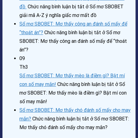
đồ
Chức năng bình luận bị tắt
ở Sổ mơ SBOBET
giải mã A-Z ý nghĩa giấc mơ mất đồ
Sổ mơ SBOBET: Mơ thấy công an đánh số mấy để
“thoát án”?
Chức năng bình luận bị tắt
ở Sổ mơ
SBOBET: Mơ thấy công an đánh số mấy để “thoát
án”?
09
Th3
Sổ mơ SBOBET: Mơ thấy mèo là điềm gì? Bật mí
con số may mắn!
Chức năng bình luận bị tắt
ở Sổ
mơ SBOBET: Mơ thấy mèo là điềm gì? Bật mí con
số may mắn!
Sổ mơ SBOBET: Mơ thấy chó đánh số mấy cho may
mắn?
Chức năng bình luận bị tắt
ở Sổ mơ SBOBET:
Mơ thấy chó đánh số mấy cho may mắn?