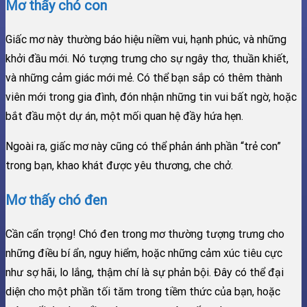
Mơ thấy chó con
Giấc mơ này thường báo hiệu niềm vui, hạnh phúc, và những
khởi đầu mới. Nó tượng trưng cho sự ngây thơ, thuần khiết,
và những cảm giác mới mẻ. Có thể bạn sắp có thêm thành
viên mới trong gia đình, đón nhận những tin vui bất ngờ, hoặc
bắt đầu một dự án, một mối quan hệ đầy hứa hẹn.
Ngoài ra, giấc mơ này cũng có thể phản ánh phần “trẻ con”
trong bạn, khao khát được yêu thương, che chở.
Mơ thấy chó đen
Cần cẩn trọng! Chó đen trong mơ thường tượng trưng cho
những điều bí ẩn, nguy hiểm, hoặc những cảm xúc tiêu cực
như sợ hãi, lo lắng, thậm chí là sự phản bội. Đây có thể đại
diện cho một phần tối tăm trong tiềm thức của bạn, hoặc