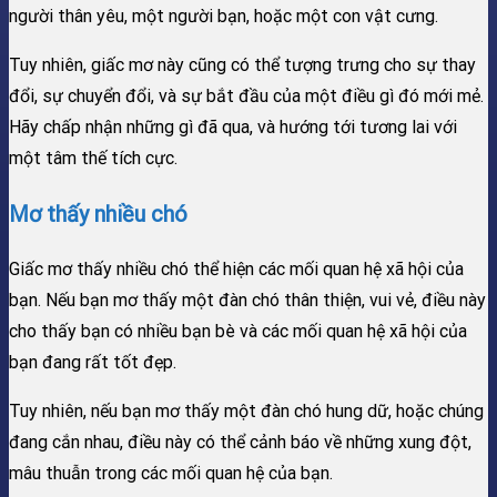
người thân yêu, một người bạn, hoặc một con vật cưng.
Tuy nhiên, giấc mơ này cũng có thể tượng trưng cho sự thay
đổi, sự chuyển đổi, và sự bắt đầu của một điều gì đó mới mẻ.
Hãy chấp nhận những gì đã qua, và hướng tới tương lai với
một tâm thế tích cực.
Mơ thấy nhiều chó
Giấc mơ thấy nhiều chó thể hiện các mối quan hệ xã hội của
bạn. Nếu bạn mơ thấy một đàn chó thân thiện, vui vẻ, điều này
cho thấy bạn có nhiều bạn bè và các mối quan hệ xã hội của
bạn đang rất tốt đẹp.
Tuy nhiên, nếu bạn mơ thấy một đàn chó hung dữ, hoặc chúng
đang cắn nhau, điều này có thể cảnh báo về những xung đột,
mâu thuẫn trong các mối quan hệ của bạn.