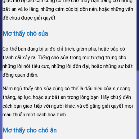
giấc mơ bị chó cắn cũng có thể cho thấy bạn đang có những
bất an và lo lắng, những cảm xúc bị dồn nén, hoặc những vấn
đề chưa được giải quyết.
Mơ thấy chó sủa
Có thể bạn đang bị ai đó chỉ trích, gièm pha, hoặc sắp có
tranh cãi xảy ra. Tiếng chó sủa trong mơ tượng trưng cho
những lời nói tiêu cực, những lời đồn đại, hoặc những sự bất
đồng quan điểm.
Nằm ngủ thấy chó sủa cũng có thể là dấu hiệu của sự căng
thẳng, áp lực, hoặc sự bất an trong lòng bạn. Hãy chú ý đến
cách bạn giao tiếp với người khác, và cố gắng giải quyết mọi
mâu thuẫn một cách hòa bình.
Mơ thấy cho chó ăn