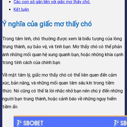
Các con số gắn liền với giấc mơ thấy chó
Kết luận
Ý nghĩa của giấc mơ thấy chó
Trong tâm linh, chó thường được xem là biểu tượng của lòng
trung thành, sự bảo vệ, và tình bạn. Mơ thấy chó có thể phản
ánh những mối quan hệ xung quanh bạn, hoặc những khía cạnh
trong tính cách của chính bạn.
Về mặt tâm lý, giấc mơ thấy chó có thể liên quan đến cảm
xúc, bản năng, và những mối quan tâm sâu kín trong tiềm
thức. Nó cũng có thể là lời nhắc nhở bạn nên chú ý đến những
người bạn trung thành, hoặc cảnh báo về những nguy hiểm
tiềm ẩn.