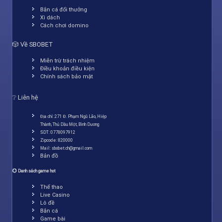
Bắn cá đổi thưởng
Xì dách
Cách chơi domino
🎲 Về SBOBET
Miễn trừ trách nhiệm
Điều khoản điều kiện
Chính sách bảo mật
❔ Liên hệ
Địa chỉ: 271 Đ. Phạm Ngũ Lão, Hiệp
Thành, Thủ Dầu Một, Bình Dương
SDT: 0778097912
Zipcode: 820000
Mail:
sbobet.ch@gmail.com
Bản đồ
💮 Danh sách game hot
Thể thao
Live Casino
Lô đề
Bắn cá
Game bài