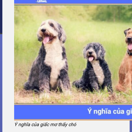
Ý nghĩa của giấc mơ thấy chó