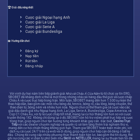
🏆 Giải đấu nóng nhất
Cược giải Ngoại hạng Anh
Cược giải La Liga
Cược giải Serie A
Cược giải Bundesliga
📖 Hướng dẫn chơi
Đăng
ký
Nạp tiền
Rút tiền
Đăng nhập
Với vinh dự hai năm liên tiếp giành giải
Nhà cái Châu Á Của Năm
từ tổ chức uy tín ERG,
SBOBET đã khẳng định vị thế là một trong những nhà cái hàng đầu thế giới về cược chấp
Châu Á và cược trực tiếp trong trận. Mỗi tuần, SBOBET mang đến hơn 1.500 sự kiện thể
thao hấp dẫn, bao gồm các môn như bóng đá, tennis, bóng rổ, cầu lông, bóng chuyền, thể
thao điện tử, bóng ném và nhiều hơn nữa. Người chơi có thể tham gia cá cược vào các
giải đấu danh giá như Ngoại hạng Anh, La Liga, Serie A, Bundesliga, Copa America, và
Cúp C1 Châu Âu, với tỷ lệ cược chấp tốt nhất, mang lại cơ hội thắng lớn hơn so với cược
truyền thống 1X2. Không chỉ dừng lại ở đó, SBOBET còn hỗ trợ video phát trực tiếp và cược
trong trận, giúp người chơi tận hưởng từng khoảnh khắc gay cấn. Đặc biệt,
Casino Trực
Tiếp
với các dealer chuyên nghiệp và quyến rũ sẽ làm tăng thêm trải nghiệm thú vị,
mang đến cơ hội chiến thắng không giới hạn. Tham gia SBOBET hoàn toàn miễn phí, với
dịch vụ cá cược 24/7 trên cả web và di động, giúp người chơi tiếp cận dễ dàng ở bất kỳ
đâu. Chúng tôi cung cấp nhiều phương thức thanh toán tiện lợi, bao gồm thẻ tín dụng, thẻ
ghi nợ cùng các ví điện tử phổ biến như
Skrill
và
NETELLER
, mang lại sự thuận tiện tối đa