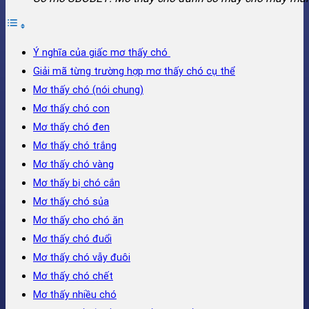
Ý nghĩa của giấc mơ thấy chó
Giải mã từng trường hợp mơ thấy chó cụ thể
Mơ thấy chó (nói chung)
Mơ thấy chó con
Mơ thấy chó đen
Mơ thấy chó trắng
Mơ thấy chó vàng
Mơ thấy bị chó cắn
Mơ thấy chó sủa
Mơ thấy cho chó ăn
Mơ thấy chó đuổi
Mơ thấy chó vẫy đuôi
Mơ thấy chó chết
Mơ thấy nhiều chó