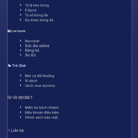
Tỷ lệ kèo bóng
E-Sport
Tỷ số bóng đá
Dự đoán bóng đá
🎰 Live Casino
Baccarat
Xóc dĩa online
Rồng hổ
Sic Bo
🐎 Trò Chơi
Bắn cá đổi thưởng
Xì dách
Cách chơi domino
Cách nhận biết link chính thức của nhà cái SBOBET b
🎲 Về SBOBET
Miễn trừ trách nhiệm
Phân biệt bằng địa chỉ website
Điều khoản điều kiện
Chính sách bảo mật
Đối với giới công nghệ, các địa chỉ truy cập càng dễ nhớ và
❔ Liên hệ
ngắn gọn, càng có giá trị cao.
SBOBET
là nhà cái uy tín, nê