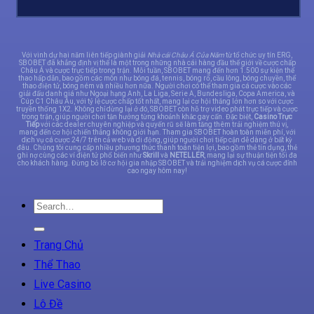
thành viên, chăm sóc và hỗ trợ hơn 100.000.000 khắp thế
giới. Thương hiệu này đặt trải nghiệm của khách hàng lên
hàng đầu, nhân viên được đào tạo kỹ lưỡng và luôn giải
Với vinh dự hai năm liên tiếp giành giải
Nhà cái Châu Á Của Năm
từ tổ chức uy tín ERG,
SBOBET đã khẳng định vị thế là một trong những nhà cái hàng đầu thế giới về cược chấp
quyết vấn đề triệt để cho khách hàng.
Ngoài ra, chúng tôi
Châu Á và cược trực tiếp trong trận. Mỗi tuần, SBOBET mang đến hơn 1.500 sự kiện thể
thao hấp dẫn, bao gồm các môn như bóng đá, tennis, bóng rổ, cầu lông, bóng chuyền, thể
không có đội ngũ nhân viên mời chào khách hàng đăng ký
thao điện tử, bóng ném và nhiều hơn nữa. Người chơi có thể tham gia cá cược vào các
giải đấu danh giá như Ngoại hạng Anh, La Liga, Serie A, Bundesliga, Copa America, và
Cúp C1 Châu Âu, với tỷ lệ cược chấp tốt nhất, mang lại cơ hội thắng lớn hơn so với cược
nhận code hay bất cứ hành vi nào làm phiền người dùng.
truyền thống 1X2. Không chỉ dừng lại ở đó, SBOBET còn hỗ trợ video phát trực tiếp và cược
trong trận, giúp người chơi tận hưởng từng khoảnh khắc gay cấn. Đặc biệt,
Casino Trực
Nếu một ngày nọ anh em nhận được cuộc điện thoại và tự
Tiếp
với các dealer chuyên nghiệp và quyến rũ sẽ làm tăng thêm trải nghiệm thú vị,
mang đến cơ hội chiến thắng không giới hạn. Tham gia SBOBET hoàn toàn miễn phí, với
dịch vụ cá cược 24/7 trên cả web và di động, giúp người chơi tiếp cận dễ dàng ở bất kỳ
xưng là nhân viên từ đội ngũ chăm sóc khách hàng, mời
đâu. Chúng tôi cung cấp nhiều phương thức thanh toán tiện lợi, bao gồm thẻ tín dụng, thẻ
ghi nợ cùng các ví điện tử phổ biến như
Skrill
và
NETELLER
, mang lại sự thuận tiện tối đa
chào đăng ký và nhận ngay code thưởng. Anh em đừng vội
cho khách hàng. Đừng bỏ lỡ cơ hội gia nhập SBOBET và trải nghiệm dịch vụ cá cược đỉnh
cao ngay hôm nay!
tin nhé, cuộc gọi đó đến từ các nhà cái giả mạo đấy.
Các chương trình khuyến mãi quá hấp dẫn
Trang Chủ
Một dấu hiệu khác mà đa số cược thủ bỏ qua chính là các
Thể Thao
chương trình khuyến mãi tại nhà cái này.
Nhà cái SBOBET
Live Casino
thường xuyên ra nhiều chương trình khuyến mãi, tuy nhiên
Lô Đề
các chương trình này được tính toán dựa trên số cược của