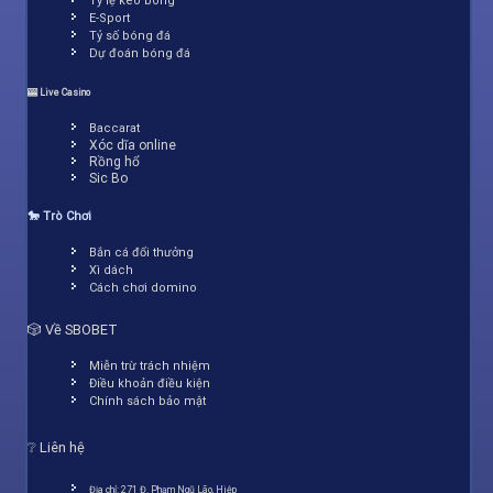
Tỷ lệ kèo bóng
E-Sport
Tỷ số bóng đá
Dự đoán bóng đá
🎰 Live Casino
Baccarat
Xóc dĩa online
Rồng hổ
Sic Bo
🐎 Trò Chơi
Bắn cá đổi thưởng
Xì dách
Cách chơi domino
🎲 Về SBOBET
Miễn trừ trách nhiệm
Điều khoản điều kiện
Chính sách bảo mật
❔ Liên hệ
Địa chỉ: 271 Đ. Phạm Ngũ Lão, Hiệp