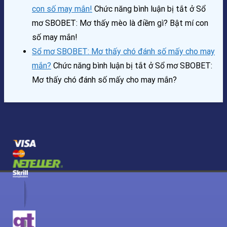
con số may mắn!
Chức năng bình luận bị tắt
ở Sổ
mơ SBOBET: Mơ thấy mèo là điềm gì? Bật mí con
số may mắn!
Sổ mơ SBOBET: Mơ thấy chó đánh số mấy cho may
mắn?
Chức năng bình luận bị tắt
ở Sổ mơ SBOBET:
Mơ thấy chó đánh số mấy cho may mắn?