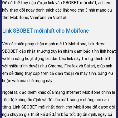
Để có thể truy cập được link vào SBOBET mới nhất, anh em
hãy theo dõi ngay danh sách các link vào cho 3 nhà mạng cụ
thể: Mobifone, Vinafone và Viettel.
Link SBOBET mới nhất cho Mobifone
Với các biện pháp chặn mạnh mẽ từ Mobifone, link được
SBOBET cập nhật thường xuyên nhằm đảm bảo tính linh hoạt
và khả năng hoạt động lâu dài. Các link này tương thích tốt
với nhiều trình duyệt như Chrome, Firefox và Safari, giúp anh
em dễ dàng truy cập trên cả điện thoại và máy tính, bằng 4G
hoặc wifi của nhà mạng này.
Ngoài ra, đặc điểm khác của mạng internet Mobifone chính là
tốc độ không ổn định và đôi lúc mất sóng ở những nơi cao
tầng. Link SBOBET mới nhất dành cho Mobifone đã được đội
ngũ chuyên gia thiết kế để đảm bảo tốc độ ổn định, ngay cả