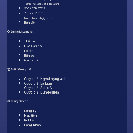
Thành, Thủ Dầu Một, Bình Dương
SDT: 0778097912
Zipcode: 820000
Mail:
sbobet.ch@gmail.com
Bản đồ
💮 Danh sách game hot
Thể thao
Live Casino
Lô đề
Bắn cá
Game bài
🏆 Giải đấu nóng nhất
Cược giải Ngoại hạng Anh
Cược giải La Liga
Cược giải Serie A
Cược giải Bundesliga
📖 Hướng dẫn chơi
Đăng
ký
Nạp tiền
Rút tiền
Đăng nhập