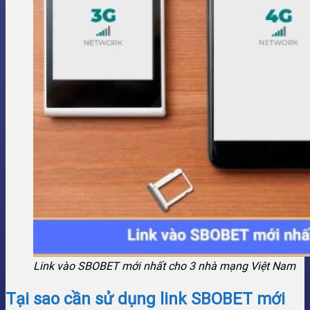
Link vào SBOBET mới nhất cho 3 nhà mạng Việt Nam
Tại sao cần sử dụng link SBOBET mới