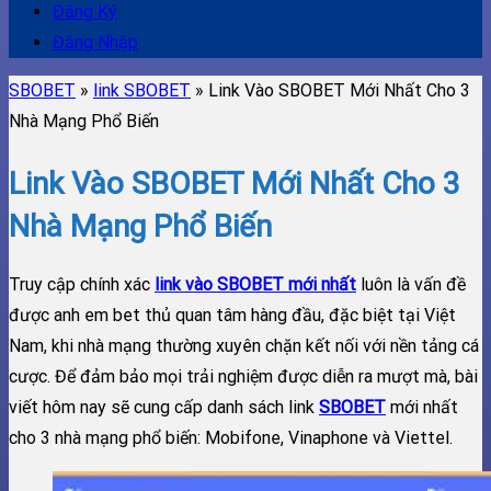
Đăng Ký
Đăng Nhập
SBOBET
»
link SBOBET
»
Link Vào SBOBET Mới Nhất Cho 3
Nhà Mạng Phổ Biến
Link Vào SBOBET Mới Nhất Cho 3
Nhà Mạng Phổ Biến
Truy cập chính xác
link vào SBOBET mới nhất
luôn là vấn đề
được anh em bet thủ quan tâm hàng đầu, đặc biệt tại Việt
Nam, khi nhà mạng thường xuyên chặn kết nối với nền tảng cá
cược. Để đảm bảo mọi trải nghiệm được diễn ra mượt mà, bài
viết hôm nay sẽ cung cấp danh sách link
SBOBET
mới nhất
cho 3 nhà mạng phổ biến: Mobifone, Vinaphone và Viettel.