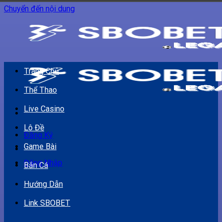
Chuyển đến nội dung
Trang Chủ
Thể Thao
Live Casino
Lô Đề
Đăng Ký
Game Bài
Đăng Nhập
Bắn Cá
Hướng Dẫn
Link SBOBET