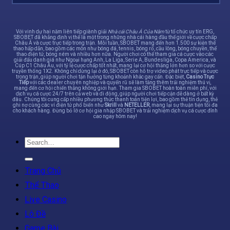
Với vinh dự hai năm liên tiếp giành giải
Nhà cái Châu Á Của Năm
từ tổ chức uy tín ERG,
SBOBET đã khẳng định vị thế là một trong những nhà cái hàng đầu thế giới về cược chấp
Châu Á và cược trực tiếp trong trận. Mỗi tuần, SBOBET mang đến hơn 1.500 sự kiện thể
thao hấp dẫn, bao gồm các môn như bóng đá, tennis, bóng rổ, cầu lông, bóng chuyền, thể
thao điện tử, bóng ném và nhiều hơn nữa. Người chơi có thể tham gia cá cược vào các
giải đấu danh giá như Ngoại hạng Anh, La Liga, Serie A, Bundesliga, Copa America, và
Cúp C1 Châu Âu, với tỷ lệ cược chấp tốt nhất, mang lại cơ hội thắng lớn hơn so với cược
truyền thống 1X2. Không chỉ dừng lại ở đó, SBOBET còn hỗ trợ video phát trực tiếp và cược
trong trận, giúp người chơi tận hưởng từng khoảnh khắc gay cấn. Đặc biệt,
Casino Trực
Tiếp
với các dealer chuyên nghiệp và quyến rũ sẽ làm tăng thêm trải nghiệm thú vị,
mang đến cơ hội chiến thắng không giới hạn. Tham gia SBOBET hoàn toàn miễn phí, với
dịch vụ cá cược 24/7 trên cả web và di động, giúp người chơi tiếp cận dễ dàng ở bất kỳ
đâu. Chúng tôi cung cấp nhiều phương thức thanh toán tiện lợi, bao gồm thẻ tín dụng, thẻ
ghi nợ cùng các ví điện tử phổ biến như
Skrill
và
NETELLER
, mang lại sự thuận tiện tối đa
cho khách hàng. Đừng bỏ lỡ cơ hội gia nhập SBOBET và trải nghiệm dịch vụ cá cược đỉnh
cao ngay hôm nay!
Trang Chủ
Thể Thao
Live Casino
Lô Đề
Game Bài