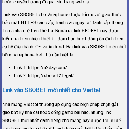
hoặc chuyển hướng đi qua các trang web lạ.
Link vào SBOBET cho Vinaphone được tối ưu với giao thức
bảo mật HTTPS cao cấp, tránh các nguy cơ đánh cắp thông
tin cá nhân từ bên thứ ba. Ngoài ra, link SBOBET này được
kiểm tra trên nhiều thiết bị, đảm bảo hoạt động ổn định trên
cả hệ điều hành iOS và Android.
Hai link vào SBOBET mới nhất
bằng Vinaphone bet thủ cần biết là:
Link 1: https://n2day.com/
Link 2: https;//sbobet2.legal/
Link vào SBOBET mới nhất cho Viettel
Nhà mạng Viettel thường áp dụng các biện pháp chặn gắt
gao bất kỳ nhà cái hoặc cổng game bài nào, nhưng link
SBOBET mới nhất dành riêng cho mạng này được tối ưu để
vượt qua các hạn chế một cách hiệu quả.
Một đặc điểm của