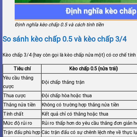
Định nghĩa kèo chấp 0.5 và cách tính tiền
So sánh kèo chấp 0.5 và kèo chấp 3/4
Kèo chấp 3/4 (hay còn gọi là kèo chấp nửa một) có cơ chế tính 
Tiêu chí
Kèo chấp 0.5 (nửa trái)
Yêu cầu thắng
Đội chấp thắng trận
cược
Thua cược
Đội chấp hòa hoặc thua
Thắng nửa tiền
Không có trường hợp thắng nửa tiền
Tính chất
Kết quả chỉ có thắng hoặc thua
Mức độ rủi ro
Rủi ro thấp hơn do yêu cầu thắng đơn giản h
Trận đấu phù hợp
Các trận đấu có sự chênh lệch nhẹ về thực l