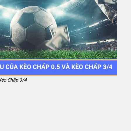
Kèo Chấp 3/4