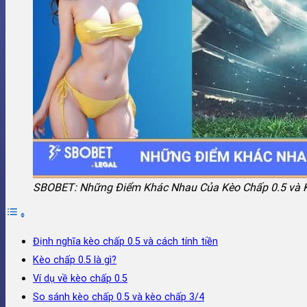
SBOBET: Những Điểm Khác Nhau Của Kèo Chấp 0.5 và 
Định nghĩa kèo chấp 0.5 và cách tính tiền
Kèo chấp 0.5 là gì?
Ví dụ về kèo chấp 0.5
So sánh kèo chấp 0.5 và kèo chấp 3/4