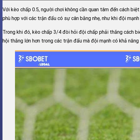
Với kèo chấp 0.5, người chơi không cần quan tâm đến cách biệt 
phù hợp với các trận đấu có sự cân bằng nhẹ, như khi đội mạnh 
Trong khi đó, kèo chấp 3/4 đòi hỏi đội chấp phải thắng cách bi
hội thắng lớn hơn trong các trận đấu mà đội mạnh có khả năng 