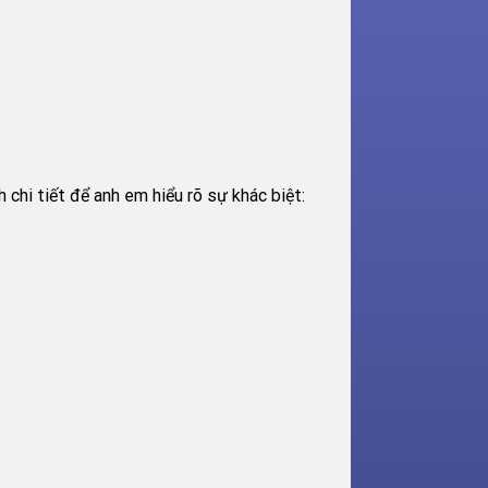
chi tiết để anh em hiểu rõ sự khác biệt: