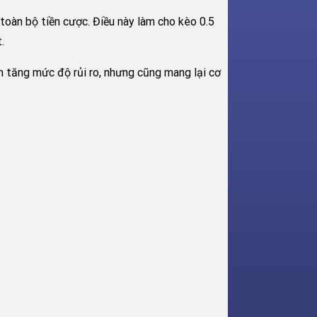
toàn bộ tiền cược. Điều này làm cho kèo 0.5
.
àm tăng mức độ rủi ro, nhưng cũng mang lại cơ