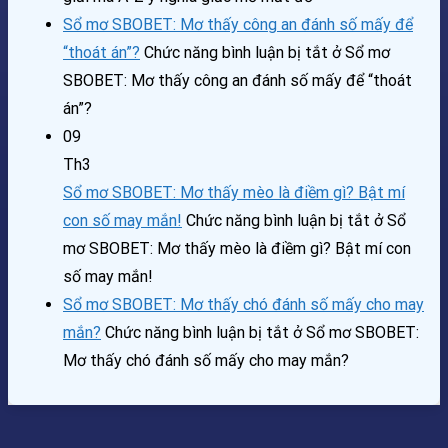
Sổ mơ SBOBET: Mơ thấy công an đánh số mấy để
“thoát án”?
Chức năng bình luận bị tắt
ở Sổ mơ
SBOBET: Mơ thấy công an đánh số mấy để “thoát
án”?
09
Th3
Sổ mơ SBOBET: Mơ thấy mèo là điềm gì? Bật mí
con số may mắn!
Chức năng bình luận bị tắt
ở Sổ
mơ SBOBET: Mơ thấy mèo là điềm gì? Bật mí con
số may mắn!
Sổ mơ SBOBET: Mơ thấy chó đánh số mấy cho may
mắn?
Chức năng bình luận bị tắt
ở Sổ mơ SBOBET:
Mơ thấy chó đánh số mấy cho may mắn?