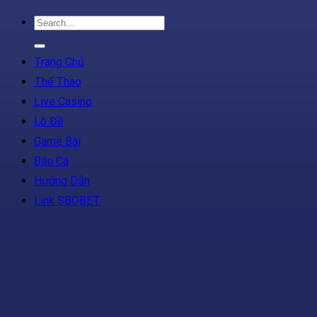
Trang Chủ
Thể Thao
Live Casino
Lô Đề
Game Bài
Bắn Cá
Hướng Dẫn
Link SBOBET