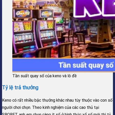
Tần suất quay số của keno và lô đề
Tỷ lệ trả thưởng
Keno có rất nhiều bậc thưởng khác nhau tùy thuộc vào con số
người chơi chọn. Theo kinh nghiệm của các cao thủ tại
SBOBET, anh em chọn càng ít số ở hình thức xổ số mới thì tỷ