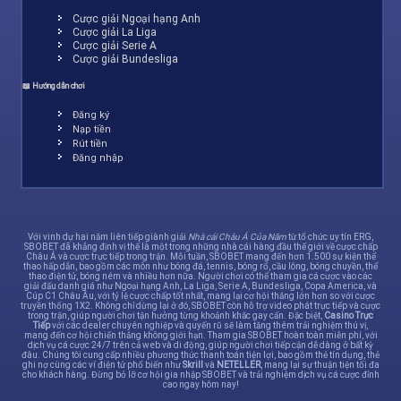
Cược giải Ngoại hạng Anh
Cược giải La Liga
Cược giải Serie A
Cược giải Bundesliga
📖 Hướng dẫn chơi
Đăng
ký
Nạp tiền
Rút tiền
Đăng nhập
Với vinh dự hai năm liên tiếp giành giải
Nhà cái Châu Á Của Năm
từ tổ chức uy tín ERG,
SBOBET đã khẳng định vị thế là một trong những nhà cái hàng đầu thế giới về cược chấp
Châu Á và cược trực tiếp trong trận. Mỗi tuần, SBOBET mang đến hơn 1.500 sự kiện thể
thao hấp dẫn, bao gồm các môn như bóng đá, tennis, bóng rổ, cầu lông, bóng chuyền, thể
thao điện tử, bóng ném và nhiều hơn nữa. Người chơi có thể tham gia cá cược vào các
giải đấu danh giá như Ngoại hạng Anh, La Liga, Serie A, Bundesliga, Copa America, và
Cúp C1 Châu Âu, với tỷ lệ cược chấp tốt nhất, mang lại cơ hội thắng lớn hơn so với cược
truyền thống 1X2. Không chỉ dừng lại ở đó, SBOBET còn hỗ trợ video phát trực tiếp và cược
trong trận, giúp người chơi tận hưởng từng khoảnh khắc gay cấn. Đặc biệt,
Casino Trực
Tiếp
với các dealer chuyên nghiệp và quyến rũ sẽ làm tăng thêm trải nghiệm thú vị,
mang đến cơ hội chiến thắng không giới hạn. Tham gia SBOBET hoàn toàn miễn phí, với
dịch vụ cá cược 24/7 trên cả web và di động, giúp người chơi tiếp cận dễ dàng ở bất kỳ
đâu. Chúng tôi cung cấp nhiều phương thức thanh toán tiện lợi, bao gồm thẻ tín dụng, thẻ
ghi nợ cùng các ví điện tử phổ biến như
Skrill
và
NETELLER
, mang lại sự thuận tiện tối đa
cho khách hàng. Đừng bỏ lỡ cơ hội gia nhập SBOBET và trải nghiệm dịch vụ cá cược đỉnh
cao ngay hôm nay!