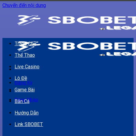
Chuyển đến nội dung
Trang Chủ
Thể Thao
Live Casino
Lô Đề
Đăng Ký
Game Bài
Đăng Nhập
Bắn Cá
Hướng Dẫn
Link SBOBET