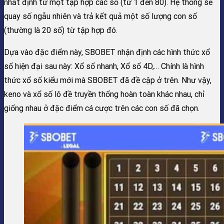
nhất định từ một tập hợp các số (từ 1 đến 80). Hệ thống sẽ
quay số ngẫu nhiên và trả kết quả một số lượng con số
(thường là 20 số) từ tập hợp đó.
Dựa vào đặc điểm này, SBOBET nhận định các hình thức xổ
số hiện đại sau này: Xổ số nhanh, Xổ số 4D,… Chính là hình
thức xổ số kiểu mới mà SBOBET đã đề cập ở trên. Như vậy,
keno và xổ số lô đề truyền thống hoàn toàn khác nhau, chỉ
giống nhau ở đặc điểm cá cược trên các con số đã chọn.