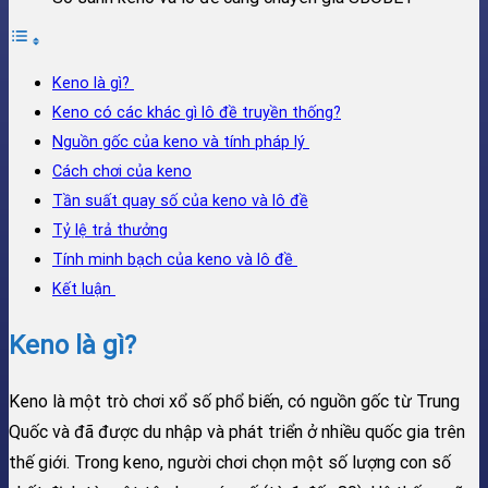
Keno là gì?
Keno có các khác gì lô đề truyền thống?
Nguồn gốc của keno và tính pháp lý
Cách chơi của keno
Tần suất quay số của keno và lô đề
Tỷ lệ trả thưởng
Tính minh bạch của keno và lô đề
Kết luận
Keno là gì?
Keno là một trò chơi xổ số phổ biến, có nguồn gốc từ Trung
Quốc và đã được du nhập và phát triển ở nhiều quốc gia trên
thế giới. Trong keno, người chơi chọn một số lượng con số