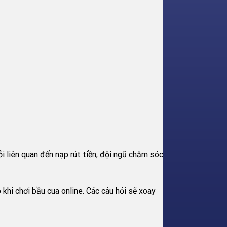
i liên quan đến nạp rút tiền, đội ngũ chăm sóc
khi chơi bầu cua online. Các câu hỏi sẽ xoay