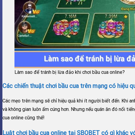
Làm sao để tránh bị lừa đảo khi chơi bầu cua online?
Các chiến thuật chơi bầu cua trên mạng có hiệu
Các mẹo trên mạng sẽ chỉ hiệu quả khi ít người biết đến. Khi
và không gian luôn ấm cúng hơn. Nhưng nếu quán ăn đó nổi tiến
cua online cũng thế!
Luật chơi bầu cua online tại SBOBET có gì khác v