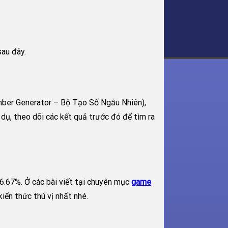
sau đây.
umber Generator – Bộ Tạo Số Ngẫu Nhiên),
dụ, theo dõi các kết quả trước đó để tìm ra
16.67%. Ở các bài viết tại chuyên mục
game
iến thức thú vị nhất nhé.