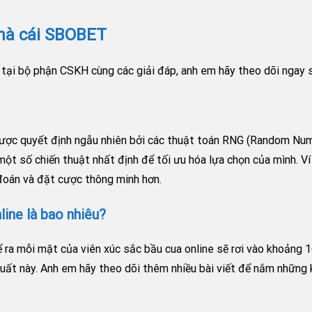
 nhà cái SBOBET
tại bộ phận CSKH cùng các giải đáp, anh em hãy theo dõi ngay 
ả được quyết định ngẫu nhiên bởi các thuật toán RNG (Random N
t số chiến thuật nhất định để tối ưu hóa lựa chọn của mình. Ví 
 đoán và đặt cược thông minh hơn.
line là bao nhiêu?
ể ra mỗi mặt của viên xúc sắc bầu cua online sẽ rơi vào khoảng 
suất này. Anh em hãy theo dõi thêm nhiều bài viết để nắm những k