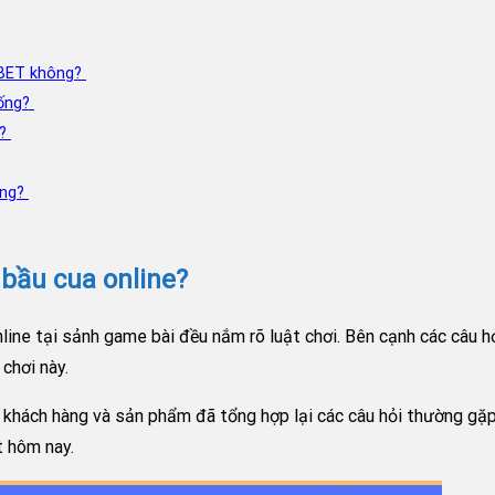
BOBET không?
hống?
o?
ông?
 bầu cua online?
ine tại sảnh game bài đều nắm rõ luật chơi. Bên cạnh các câu hỏ
 chơi này.
 khách hàng và sản phẩm đã tổng hợp lại các câu hỏi thường gặp 
t hôm nay.