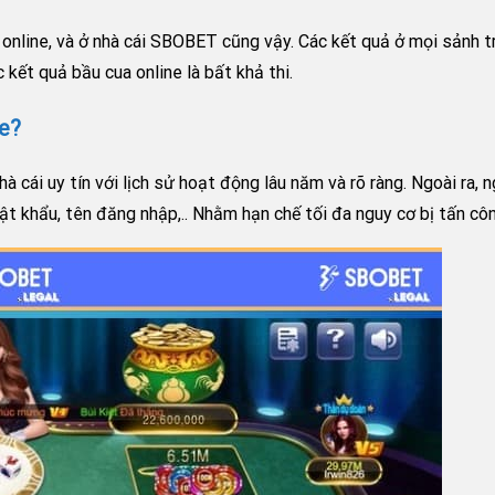
online, và ở nhà cái SBOBET cũng vậy. Các kết quả ở mọi sảnh t
 kết quả bầu cua online là bất khả thi.
ne?
à cái uy tín với lịch sử hoạt động lâu năm và rõ ràng. Ngoài ra, 
t khẩu, tên đăng nhập,.. Nhằm hạn chế tối đa nguy cơ bị tấn c