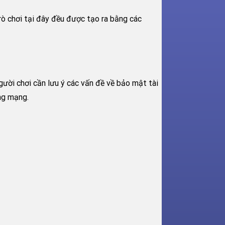
rò chơi tại đây đều được tạo ra bằng các
người chơi cần lưu ý các vấn đề về bảo mật tài
ông mạng.